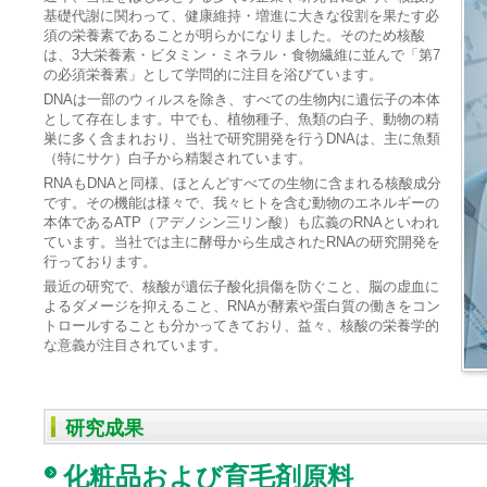
基礎代謝に関わって、健康維持・増進に大きな役割を果たす必
須の栄養素であることが明らかになりました。そのため核酸
は、3大栄養素・ビタミン・ミネラル・食物繊維に並んで「第7
の必須栄養素」として学問的に注目を浴びています。
DNAは一部のウィルスを除き、すべての生物内に遺伝子の本体
として存在します。中でも、植物種子、魚類の白子、動物の精
巣に多く含まれおり、当社で研究開発を行うDNAは、主に魚類
（特にサケ）白子から精製されています。
RNAもDNAと同様、ほとんどすべての生物に含まれる核酸成分
です。その機能は様々で、我々ヒトを含む動物のエネルギーの
本体であるATP（アデノシン三リン酸）も広義のRNAといわれ
ています。当社では主に酵母から生成されたRNAの研究開発を
行っております。
最近の研究で、核酸が遺伝子酸化損傷を防ぐこと、脳の虚血に
よるダメージを抑えること、RNAが酵素や蛋白質の働きをコン
トロールすることも分かってきており、益々、核酸の栄養学的
な意義が注目されています。
研究成果
化粧品および育毛剤原料